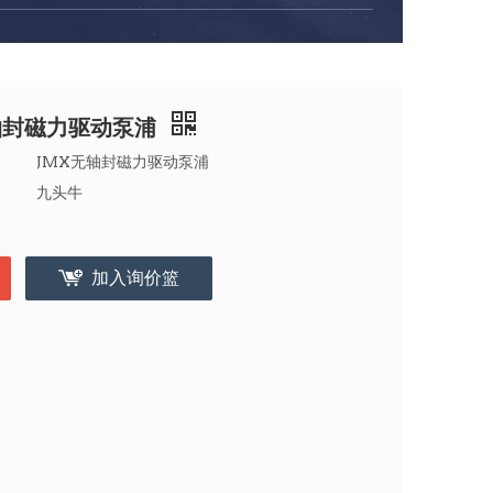
轴封磁力驱动泵浦
JMX无轴封磁力驱动泵浦
九头牛
加入询价篮