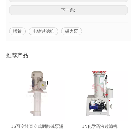
下一条:
喉箍
电镀过滤机
磁力泵
推荐产品
JS可空转直立式耐酸碱泵浦
JN化学药液过滤机