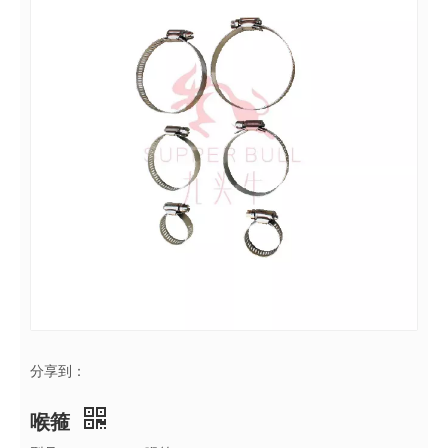
分享到：
喉箍